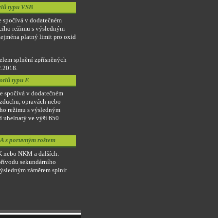
tlů typu VSB
e spočívá v dodatečném
acího režimu s výsledným
ejména platný limit pro oxid
čelem splnění zpřísněných
2.2018.
otlů typu E
ace spočívá v dodatečném
vzduchu, opravách nebo
ího režimu s výsledným
id uhelnatý ve výši 650
NA s poruvným roštem
K nebo NKM a dalších.
přívodu sekundárního
výsledným záměrem splnit