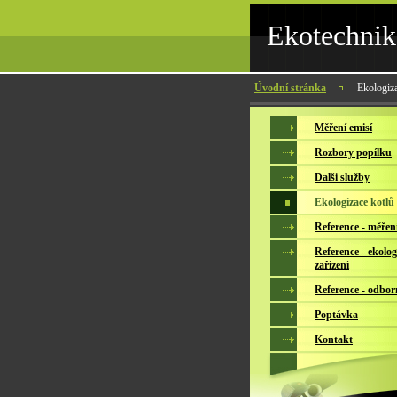
Ekotechnik
Úvodní stránka
Ekologiza
Měření emisí
Rozbory popílku
Dalši služby
Ekologizace kotlů
Reference - měření
Reference - ekolog
zařízení
Reference - odbo
Poptávka
Kontakt