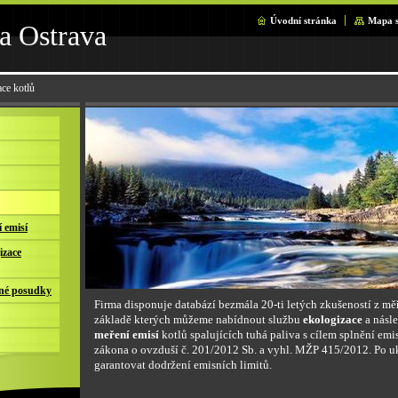
Úvodní stránka
Mapa s
a Ostrava
ce kotlů
 emisí
izace
rné posudky
Firma disponuje databází bezmála 20-ti letých zkušeností z mě
základě kterých můžeme nabídnout službu
ekologizace
a násl
meření emisí
kotlů spalujících tuhá paliva s cílem splnění emi
zákona o ovzduší č. 201/2012 Sb. a vyhl. MŽP 415/2012. Po 
garantovat dodržení emisních limitů.