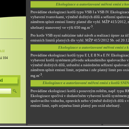
Ekologizace a autorizované měření emisí z ko
Provádíme ekologizaci kotlů typu VSB I a VSB IV. Ekologizac
vybavení tvarovkami, výměně dožitých dílů a seřízení spalov
záměrem splnit emisní limity platné dle vyhl. MŽP 415/2012, z
-3
uhelnatý stanovený ve výši 650 mg.m
.
Pro kotle VSB nyní nabízíme také návrh a realizaci úprav za ú
emisních limitů platných dle vyhl. MŽP 415/2012 Sb. od 20.1
Ekologizace a autorizované měření emisí z k
a.
cz
Provádíme ekologizaci kotlů typu E I, E II N a E IV. Ekologiz
ká 104
vybavení kotlů systémem přívodu sekundárního spalovacího 
výměně dožitých dílů, utěsnění a následném seřízení spalovac
záměrem splnit emisní limit, zejména i zde platný limit pro ox
-3
mg.m
.
NÍ
Ekologizace a autorizované měření emisí z kotlů SNI
Provádíme ekologizaci kotlů s posuvným roštěm, např. typu R
Ekologizace spočívá v dodatečném vybavení kotlů systémem 
spalovacího vzduchu, opravách nebo výměně dožitých dílů s 
emisní limit, opět zejména limit platný pro oxid uhelnatý.