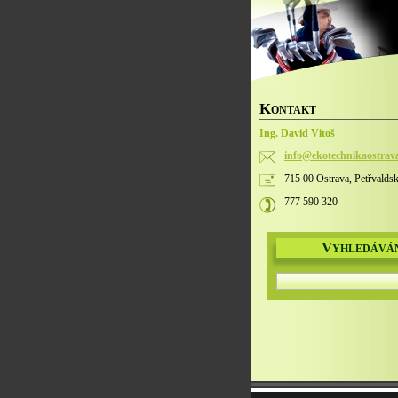
K
ONTAKT
Ing. David Vitoš
info@eko
technika
ostrav
715 00 Ostrava, Petřvalds
777 590 320
V
YHLEDÁVÁ