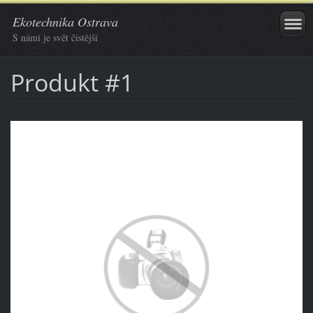
Ekotechnika Ostrava
S námi je svět čistější
Produkt #1